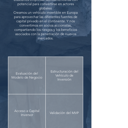
potencial para convertirse en actores
globales.
Creamos un vehículo invertible en Europa
para aprovechar las diferentes fuentes de
capital privado en el continente. Y nos
convertimos en socios accionistas,
compartiendo los riesgos y los beneficios
asociados con la penetración de nuevos
mercados.
Estructuración del
Evaluación del
Vehículo de
Modelo de Negocio
Inversión
Acceso a Capital
Validación del MVP
Inversor